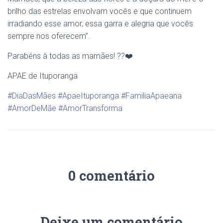
brilho das estrelas envolvam vocês e que continuem
irradiando esse amor, essa garra e alegria que vocês
sempre nos oferecem”.
Parabéns à todas as mamães! ??❤️
APAE de Ituporanga
#DiaDasMães
​
#ApaeItuporanga
​
#FamiliaApaeana
#AmorDeMãe
​
#AmorTransforma
0 comentário
Deixe um comentário