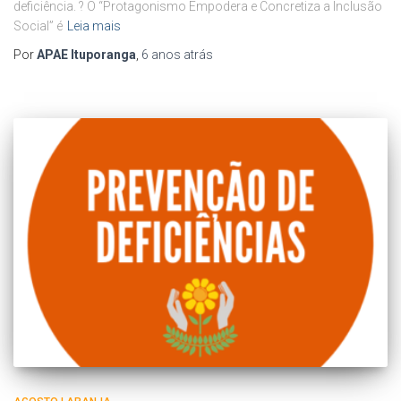
deficiência. ? O “Protagonismo Empodera e Concretiza a Inclusão
Social” é
Leia mais
Por
APAE Ituporanga
,
6 anos
atrás